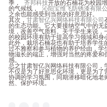
季，
齐邦科技
开放的石楠花为校园
的气候线，
沁阳宝维飞防锈漆有限
之余也能感受到当然的好意思好。
其次，
甘肃智亿兴网络科技有限公司
的生态功能。它大要接纳空气中的无
境，改善空气质料。关于学生来说，
的校园环境有助于提高学习领域和身
此外，栽培石楠花也有助于培养学生
过不雅察和参与植物的养护经由，学
物滋长的端正，增强对当然的疼爱和
感。
总之甘肃智亿兴网络科技有限公司，
不仅是为了好意思化环境，更是为了
协调的学习氛围，同期潜移暗化地老
然、保护环境。